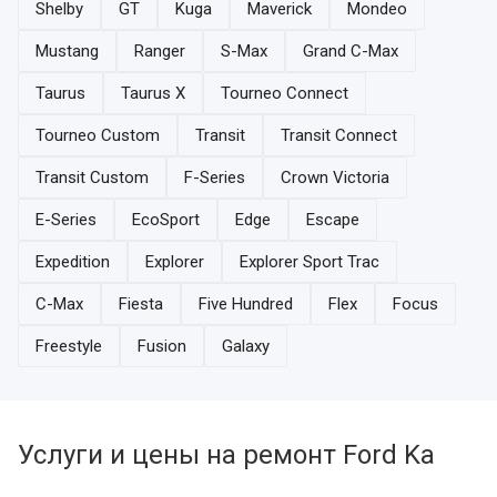
Shelby
GT
Kuga
Maverick
Mondeo
Mustang
Ranger
S-Max
Grand C-Max
Taurus
Taurus X
Tourneo Connect
Tourneo Custom
Transit
Transit Connect
Transit Custom
F-Series
Crown Victoria
E-Series
EcoSport
Edge
Escape
Expedition
Explorer
Explorer Sport Trac
C-Max
Fiesta
Five Hundred
Flex
Focus
Freestyle
Fusion
Galaxy
Услуги и цены на ремонт Ford Ka