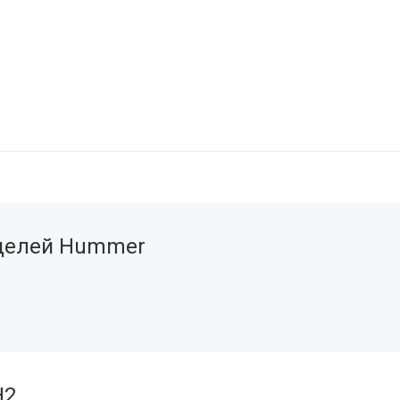
делей Hummer
H2