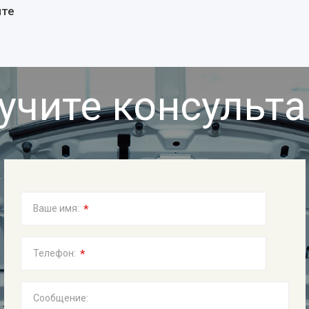
йте
учите консульт
*
Ваше имя:
*
Телефон:
Сообщение: