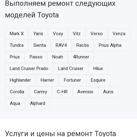
Выполняем ремонт следующих
моделей Toyota
Mark X
Yaris
Voxy
Vitz
Verso
Venza
Tundra
Sienta
RAV4
Ractis
Prius Alpha
Prius
Passo
Noah
4Runner
Land Cruiser Prado
Land Cruiser
Hilux
Highlander
Harrier
Fortuner
Esquire
Corolla
Camry
C-HR
Avensis
Auris
Aqua
Alphard
Услуги и цены на ремонт Toyota